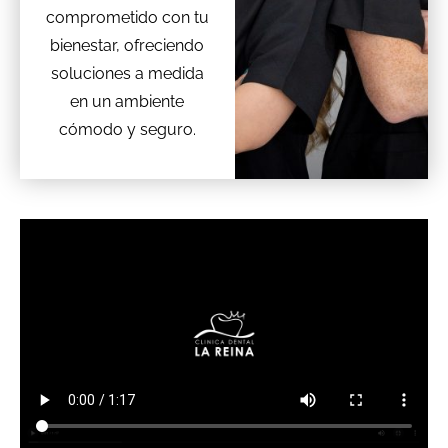
comprometido con tu
bienestar, ofreciendo
soluciones a medida
en un ambiente
cómodo y seguro.