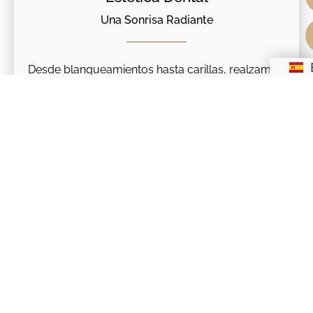
Una Sonrisa Radiante
Desde blanqueamientos hasta carillas, realzamos
la belleza de tu sonrisa con procedimientos
mínimamente invasivos.
Ortodoncia
Alineación Perfecta para tu Dentadura