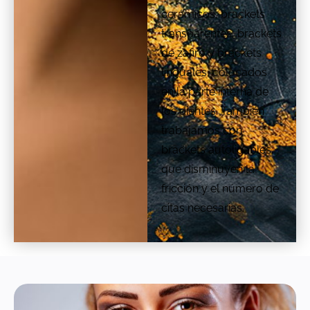
cerámicos, brackets
transparentes, brackets
de zafiro y brackets
linguales, colocados
en la parte interna de
los dientes. También
trabajamos con
brackets autoligables,
que disminuyen la
fricción y el número de
citas necesarias.