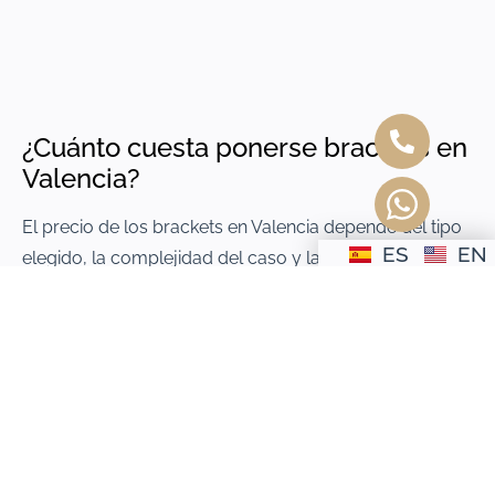
¿Cuánto cuesta ponerse brackets en
Valencia?
El precio de los brackets en Valencia depende del tipo
ES
EN
elegido, la complejidad del caso y la duración del
tratamiento. En Clínica Dental La Reina realizamos un
estudio completo y te ofrecemos un presupuesto
personalizado y sin compromiso en tu primera visita.
Tipos de brackets que ofrecemos
En Clínica Dental La Reina utilizamos las tecnologías
más avanzadas y los sistemas de ortodoncia más