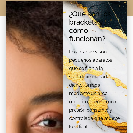
¿Qué son los
brackets y
cómo
funcionan?
Los brackets son
pequeños aparatos
que se fijan a la
superficie de cada
diente. Unidos
mediante un arco
metálico, ejercen una
presión constante y
controlada que mueve
los dientes