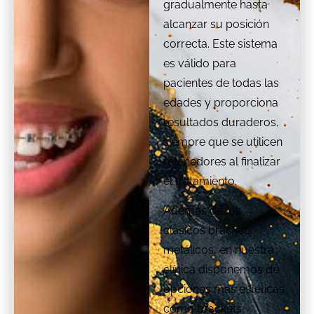
gradualmente hasta
alcanzar su posición
correcta. Este sistema
es válido para
pacientes de todas las
edades y proporciona
resultados duraderos,
siempre que se utilicen
retenedores al finalizar
el tratamiento.
Además de los
clásicos brackets
metálicos, en nuestra
clínica disponemos de
opciones más estéticas
como brackets