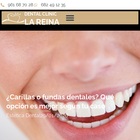
961 68 70 28
682 49 12 35
DENTAL CLINIC
LA REINA
¿Carillas o fundas dentales? Qué
opción es mejor según tu caso
Estética Dental
29/01/2026