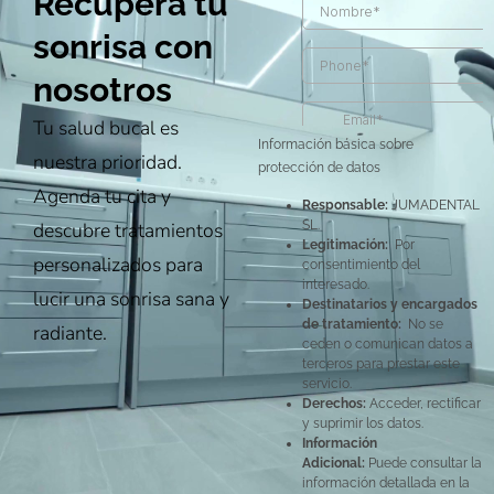
Recupera tu
sonrisa con
nosotros
Tu salud bucal es
Información básica sobre
nuestra prioridad.
protección de datos
Agenda tu cita y
Responsable:
JUMADENTAL
descubre tratamientos
SL.
Legitimación:
Por
personalizados para
consentimiento del
interesado.
lucir una sonrisa sana y
Destinatarios y encargados
de tratamiento:
No se
radiante.
ceden o comunican datos a
terceros para prestar este
servicio.
Derechos:
Acceder, rectificar
y suprimir los datos.
Información
Adicional:
Puede consultar la
información detallada en la