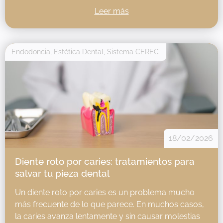
Leer más
Endodoncia
,
Estética Dental
,
Sistema CEREC
18/02/2026
Diente roto por caries: tratamientos para
salvar tu pieza dental
Un diente roto por caries es un problema mucho
más frecuente de lo que parece. En muchos casos,
la caries avanza lentamente y sin causar molestias