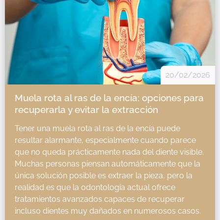
20/02/2026
Muela rota al ras de la encía: opciones para
recuperarla y evitar la extracción
Tener una muela rota al ras de la encía puede
resultar alarmante, especialmente cuando parece
que no queda prácticamente nada del diente visible.
Muchas personas piensan automáticamente que la
única solución posible es extraer la pieza, pero la
realidad es que la odontología actual ofrece
tratamientos avanzados capaces de recuperar
incluso dientes muy dañados en numerosos casos.