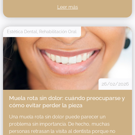
Leer más
Estética Dental
,
Rehabilitación Oral
26/02/2026
Muela rota sin dolor: cuándo preocuparse y
cómo evitar perder la pieza
Una muela rota sin dolor puede parecer un
problema sin importancia. De hecho, muchas
personas retrasan la visita al dentista porque no