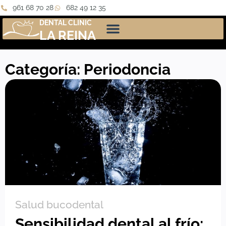
961 68 70 28
682 49 12 35
DENTAL CLINIC
LA REINA
Categoría: Periodoncia
Salud bucodental
Sensibilidad dental al frío: