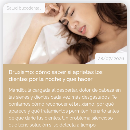
Salud bucodental
28/07/2026
Bruxismo: cómo saber si aprietas los
dientes por la noche y qué hacer
Mandíbula cargada al despertar, dolor de cabeza en
las sienes y dientes cada vez más desgastados. Te
contamos cómo reconocer el bruxismo, por qué
aparece y qué tratamientos permiten frenarlo antes
de que dañe tus dientes. Un problema silencioso
que tiene solución si se detecta a tiempo.