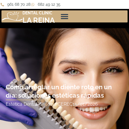
961 68 70 28
682 49 12 35
DENTAL CLINIC
LA REINA
Cómo arreglar un diente roto en un
día: soluciones estéticas rápidas
Estética Dental
,
Sistema CEREC
15/01/2026