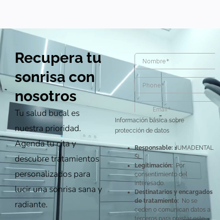
Recupera tu
sonrisa con
nosotros
Tu salud bucal es
Información básica sobre
nuestra prioridad.
protección de datos
Agenda tu cita y
Responsable:
JUMADENTAL
descubre tratamientos
SL.
Legitimación:
Por
personalizados para
consentimiento del
interesado.
lucir una sonrisa sana y
Destinatarios y encargados
de tratamiento:
No se
radiante.
ceden o comunican datos a
terceros para prestar este