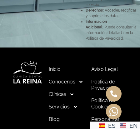
servicio.
Derechos:
Acceder, rectificar
y suprimir los datos.
Información
Adicional:
Puede consultar la
información detallada en la
Política de Privacidad
.
Inicio
Aviso Legal
Conócenos
Política de
Privacidad
Clínicas
Política de
Servicios
Cookies
Blog
Personalizar
ES
EN
Cookies
Contacto