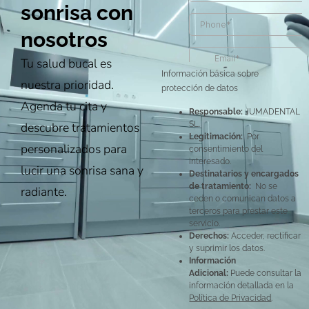
sonrisa con
nosotros
Tu salud bucal es
Información básica sobre
nuestra prioridad.
protección de datos
Agenda tu cita y
Responsable:
JUMADENTAL
descubre tratamientos
SL.
Legitimación:
Por
personalizados para
consentimiento del
interesado.
lucir una sonrisa sana y
Destinatarios y encargados
de tratamiento:
No se
radiante.
ceden o comunican datos a
terceros para prestar este
servicio.
Derechos:
Acceder, rectificar
y suprimir los datos.
Información
Adicional:
Puede consultar la
información detallada en la
Política de Privacidad
.