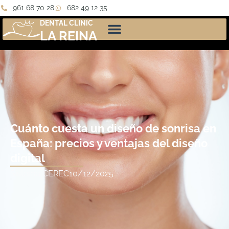
961 68 70 28
682 49 12 35
DENTAL CLINIC
LA REINA
Cuánto cuesta un diseño de sonrisa en
España: precios y ventajas del diseño
digital
Sistema CEREC
10/12/2025