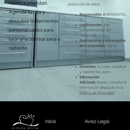
nuestra prioridad.
protección de datos
Agenda tu cita y
Responsable:
JUMADENTAL
descubre tratamientos
SL.
Legitimación:
Por
personalizados para
consentimiento del
interesado.
lucir una sonrisa sana y
Destinatarios y encargados
de tratamiento:
No se
radiante.
ceden o comunican datos a
terceros para prestar este
servicio.
Derechos:
Acceder, rectificar
y suprimir los datos.
Información
Adicional:
Puede consultar la
información detallada en la
Política de Privacidad
.
Inicio
Aviso Legal