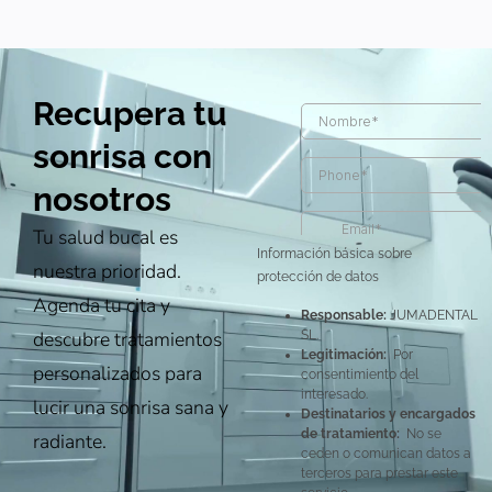
Recupera tu
sonrisa con
nosotros
Tu salud bucal es
Información básica sobre
nuestra prioridad.
protección de datos
Agenda tu cita y
Responsable:
JUMADENTAL
descubre tratamientos
SL.
Legitimación:
Por
personalizados para
consentimiento del
interesado.
lucir una sonrisa sana y
Destinatarios y encargados
de tratamiento:
No se
radiante.
ceden o comunican datos a
terceros para prestar este