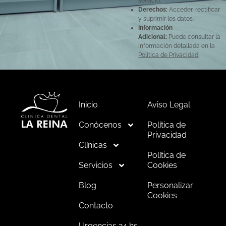
servicio.
Derechos:
Acceder, rectificar
y suprimir los datos.
Información
Adicional:
Puede consultar la
información detallada en la
Política de Privacidad
.
Inicio
Aviso Legal
Conócenos
Política de
Privacidad
Clínicas
Política de
Servicios
Cookies
Blog
Personalizar
Cookies
Contacto
Urgencias 24 hs