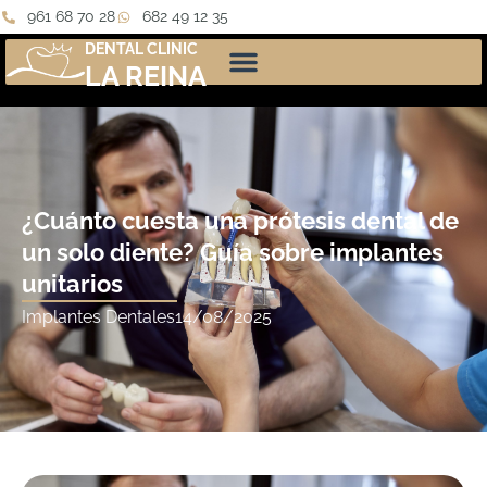
961 68 70 28
682 49 12 35
DENTAL CLINIC
LA REINA
¿Cuánto cuesta una prótesis dental de
un solo diente? Guía sobre implantes
unitarios
Implantes Dentales
14/08/2025