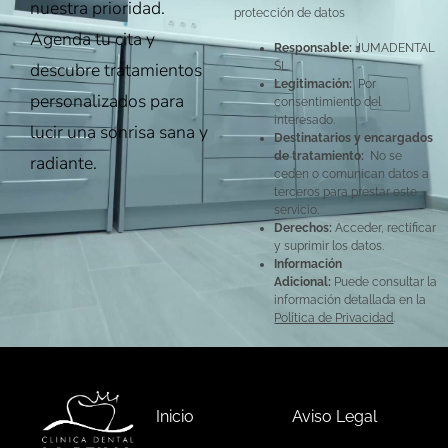
nuestra prioridad.
protección de datos
Agenda tu cita y
Responsable:
JUMADENTAL
descubre tratamientos
SL.
Legitimación:
Por
personalizados para
consentimiento del
interesado.
lucir una sonrisa sana y
Destinatarios y encargados
de tratamiento:
No se
radiante.
ceden o comunican datos a
terceros para prestar este
servicio.
Derechos:
Acceder, rectificar
y suprimir los datos.
Información
Adicional:
Puede consultar la
información detallada en la
Política de Privacidad
.
Inicio
Aviso Legal