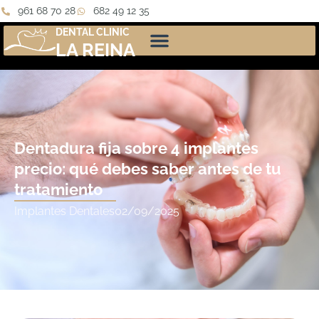
961 68 70 28
682 49 12 35
DENTAL CLINIC
LA REINA
Dentadura fija sobre 4 implantes
precio: qué debes saber antes de tu
tratamiento
Implantes Dentales
02/09/2025