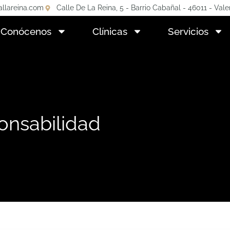
allareina.com
Calle De La Reina, 5 - Barrio Cabañal - 46011 - Vale
Conócenos
Clínicas
Servicios
onsabilidad