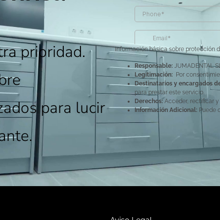
ra prioridad.
Información básica sobre protección 
Responsable:
JUMADENTAL SL
bre
Legitimación:
Por consentimien
Destinatarios y encargados d
para prestar este servicio.
zados para lucir
Derechos:
Acceder, rectificar y
Información Adicional:
Puede c
ante.