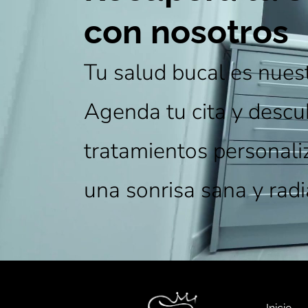
con nosotros
Tu salud bucal es nuest
Agenda tu cita y descu
tratamientos personali
una sonrisa sana y radi