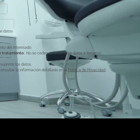
de datos
.
to del interesado.
e tratamiento:
No se ceden o comunican datos a terceros
 suprimir los datos.
onsultar la información detallada en la
Política de Privacidad
.