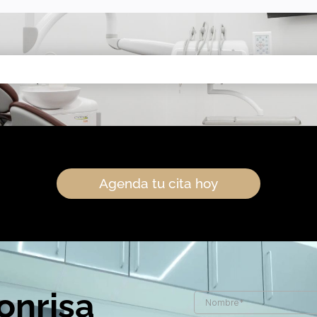
Agenda tu cita hoy
onrisa