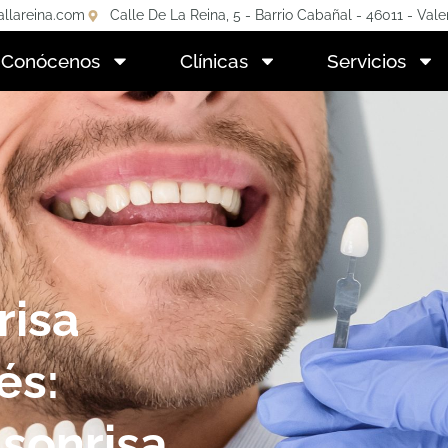
allareina.com
Calle De La Reina, 5 - Barrio Cabañal - 46011 - Vale
Conócenos
Clínicas
Servicios
risa
és:
 sonrisa