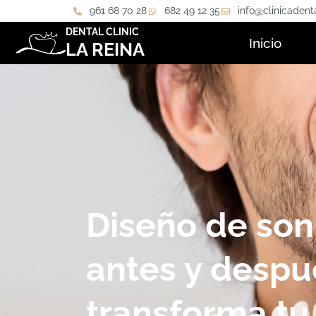
961 68 70 28
682 49 12 35
info@clinicadent
DENTAL CLINIC
Inicio
LA REINA
Diseño de son
antes y despu
transforma tu