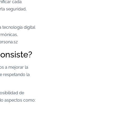
nificar cada
rta seguridad,
 tecnología digital
armónicas,
ersona.sz
consiste?
os a mejorar la
re respetando la
posibilidad de
uando aspectos como: