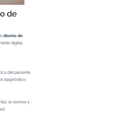
ño de
el
diseño de
ente digital,
oca del paciente,
el diagnóstico.
al, la sonrisa y
ad.