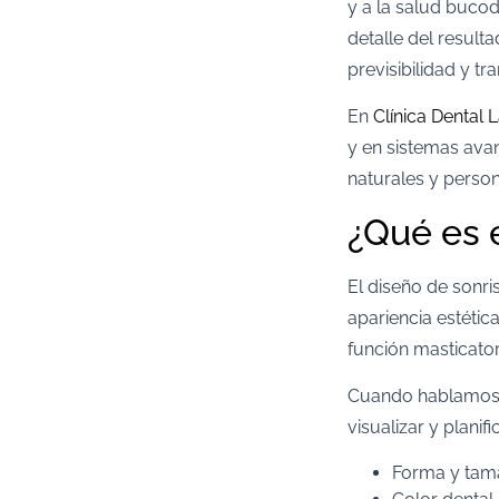
y a la salud bucod
detalle del result
previsibilidad y tr
En
Clínica Dental 
y en sistemas av
naturales y perso
¿Qué es e
El diseño de sonr
apariencia estétic
función masticatori
Cuando hablamo
visualizar y planif
Forma y tama