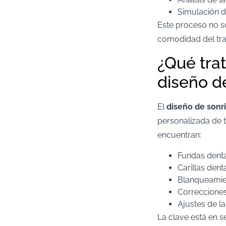
Simulación de
Este proceso no so
comodidad del tra
¿Qué tra
diseño d
El
diseño de sonr
personalizada de t
encuentran:
Fundas denta
Carillas dent
Blanqueamie
Correccione
Ajustes de la
La clave está en 