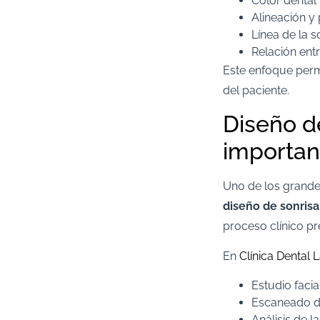
Color dental
Alineación y
Línea de la s
Relación entr
Este enfoque perm
del paciente.
Diseño de
importan
Uno de los grandes 
diseño de sonris
proceso clínico pr
En
Clínica Dental 
Estudio facia
Escaneado dig
Análisis de l