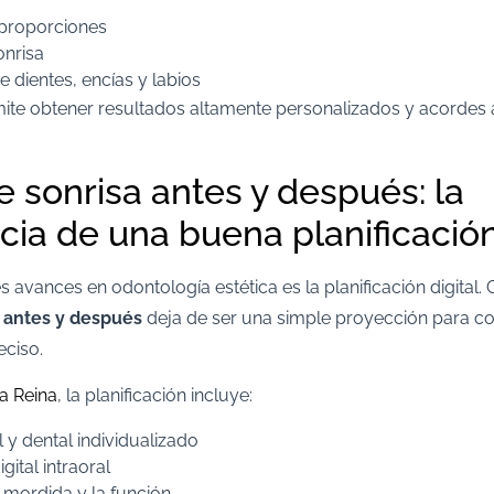
 proporciones
onrisa
e dientes, encías y labios
ite obtener resultados altamente personalizados y acordes a
 sonrisa antes y después: la
cia de una buena planificació
avances en odontología estética es la planificación digital. Gr
a antes y después
deja de ser una simple proyección para co
eciso.
La Reina
, la planificación incluye:
l y dental individualizado
ital intraoral
a mordida y la función