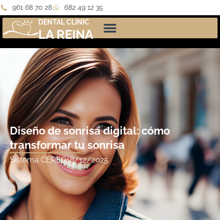
961 68 70 28
682 49 12 35
DENTAL CLINIC
LA REINA
Diseño de sonrisa digital: cómo
transformar tu sonrisa
Sistema CEREC
18/12/2025