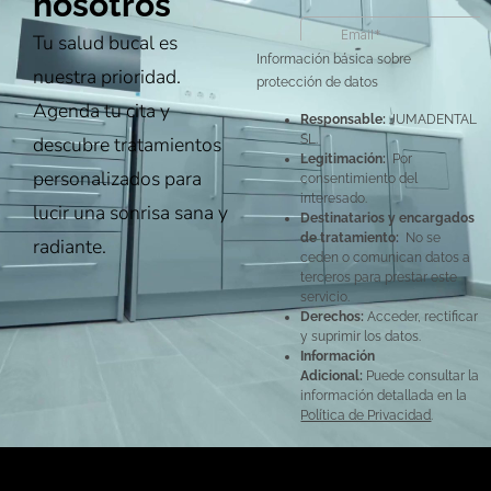
nosotros
Tu salud bucal es
Información básica sobre
nuestra prioridad.
protección de datos
Agenda tu cita y
Responsable:
JUMADENTAL
descubre tratamientos
SL.
Legitimación:
Por
personalizados para
consentimiento del
interesado.
lucir una sonrisa sana y
Destinatarios y encargados
de tratamiento:
No se
radiante.
ceden o comunican datos a
terceros para prestar este
servicio.
Derechos:
Acceder, rectificar
y suprimir los datos.
Información
Adicional:
Puede consultar la
información detallada en la
Política de Privacidad
.