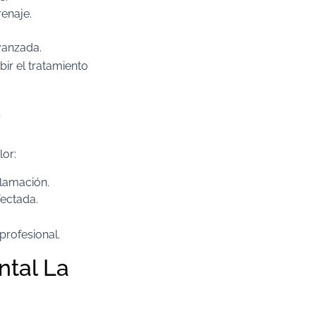
enaje.​
vanzada.​
bir el tratamiento
?
or:​
flamación.​
ectada.​
rofesional.​
ntal La