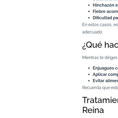
Hinchazón en
Fiebre aco
Dificultad pa
En estos casos, es
adecuado.​
¿Qué hace
Mientras te diriges
Enjuagues co
Aplicar comp
Evitar alime
Recuerda que estos
Tratamie
Reina