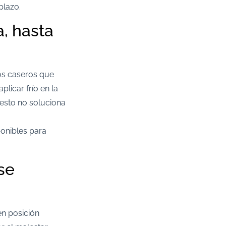
lazo.​
, hasta
ios caseros que
plicar frío en la
 esto no soluciona
sponibles para
se
en posición