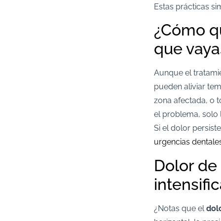
Estas prácticas si
¿Cómo qu
que vayas
Aunque el tratami
pueden aliviar te
zona afectada, o t
el problema, sol
Si el dolor persist
urgencias dentale
Dolor de
intensifi
¿Notas que el
dol