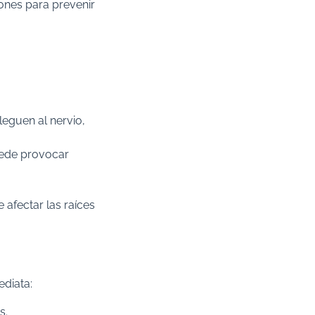
ones para prevenir
leguen al nervio,
puede provocar
 afectar las raíces
diata:​
.​