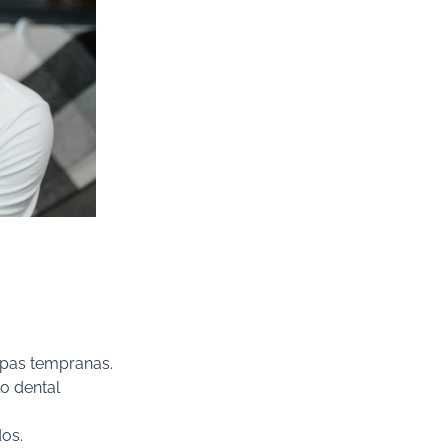
apas tempranas.​
o dental
os.​