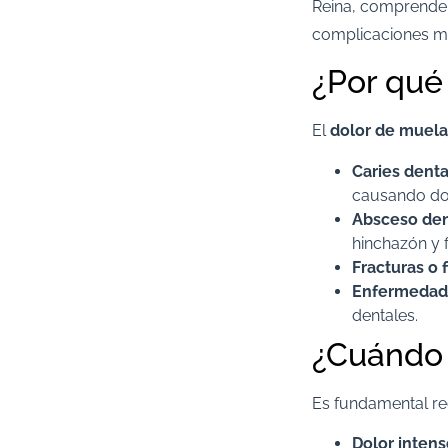
Reina, comprendem
complicaciones ma
¿Por qué
El
dolor de muela
Caries denta
causando dol
Absceso den
hinchazón y fi
Fracturas o f
Enfermedad 
dentales.​
¿Cuándo 
Es fundamental rec
Dolor intens