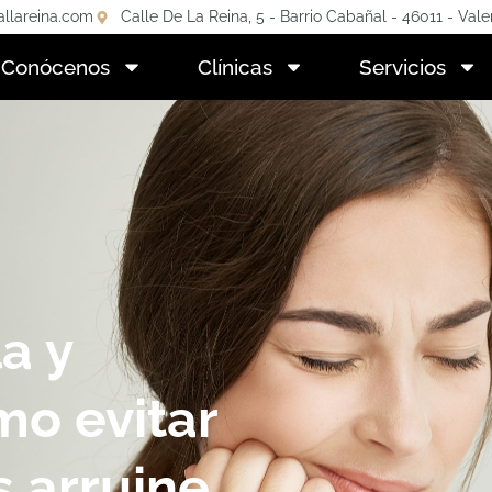
allareina.com
Calle De La Reina, 5 - Barrio Cabañal - 46011 - Vale
Conócenos
Clínicas
Servicios
a y
mo evitar
s arruine