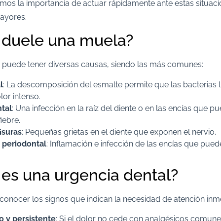
os la importancia de actuar rápidamente ante estas situaci
yores.​
 duele una muela?
puede tener diversas causas, siendo las más comunes:​
l
: La descomposición del esmalte permite que las bacterias l
or intenso.​
tal
: Una infección en la raíz del diente o en las encías que 
ebre.​
isuras
: Pequeñas grietas en el diente que exponen el nervio.​
periodontal
: Inflamación e infección de las encías que puede
es una urgencia dental?
onocer los signos que indican la necesidad de atención inme
o y persistente
: Si el dolor no cede con analgésicos comunes