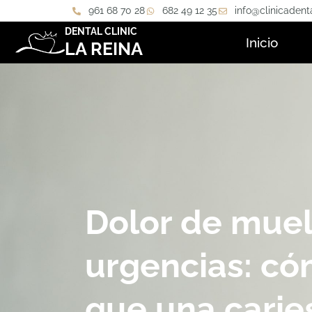
961 68 70 28
682 49 12 35
info@clinicadent
DENTAL CLINIC
Inicio
LA REINA
Dolor de muel
urgencias: có
que una carie