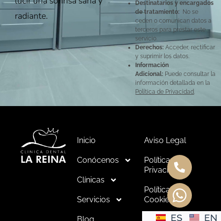
lucir una sonrisa sana y
Destinatarios y encargados
de tratamiento:
No se
radiante.
ceden o comunican datos a
terceros para prestar este
servicio.
Derechos:
Acceder, rectificar
y suprimir los datos.
Información
Adicional:
Puede consultar la
información detallada en la
Política de Privacidad
.
Inicio
Aviso Legal
Conócenos
Política de
Privacidad
Clínicas
Política de
Servicios
Cookies
ES
EN
Blog
Personalizar