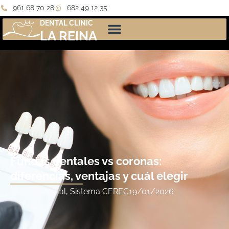
961 68 70 28
682 49 12 35
DENTAL CLINIC
LA REINA
Fundas dentales vs coronas:
diferencias, ventajas y cuál elegir
Estética Dental
,
Sistema CEREC
19/01/2026