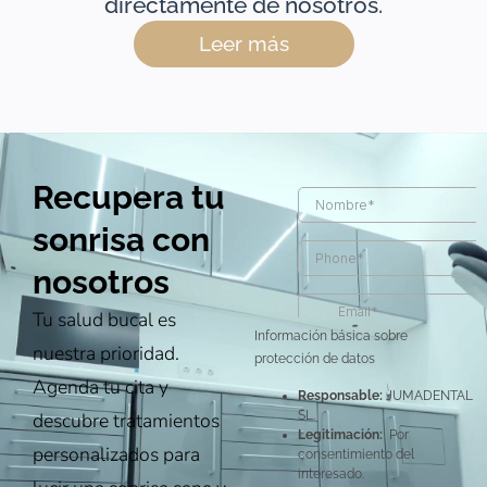
directamente de nosotros.
Leer más
Recupera tu
sonrisa con
nosotros
Tu salud bucal es
Información básica sobre
nuestra prioridad.
protección de datos
Agenda tu cita y
Responsable:
JUMADENTAL
descubre tratamientos
SL.
Legitimación:
Por
personalizados para
consentimiento del
interesado.