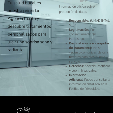
Tu salud bucal es
Información básica sobre
nuestra prioridad.
protección de datos
Agenda tu cita y
Responsable:
JUMADENTAL
descubre tratamientos
SL.
Legitimación:
Por
personalizados para
consentimiento del
interesado.
lucir una sonrisa sana y
Destinatarios y encargados
de tratamiento:
No se
radiante.
ceden o comunican datos a
terceros para prestar este
servicio.
Derechos:
Acceder, rectificar
y suprimir los datos.
Información
Adicional:
Puede consultar la
información detallada en la
Política de Privacidad
.