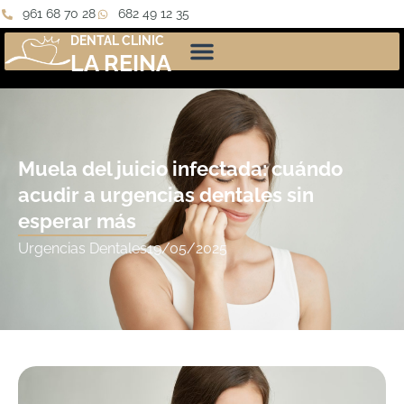
961 68 70 28
682 49 12 35
DENTAL CLINIC
LA REINA
Muela del juicio infectada: cuándo
acudir a urgencias dentales sin
esperar más
Urgencias Dentales
19/05/2025