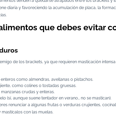
limentos tienden a quedarse atrapados entre los brackets y l
giene diaria y favoreciendo la acumulación de placa, la formac
ías.
 alimentos que debes evitar c
 duros
enemigo de los brackets, ya que requieren masticación intens
 enteros como almendras, avellanas o pistachos.
iente, como colines o tostadas gruesas.
 manzanas crudas y enteras.
ielo (sí, aunque suene tentador en verano… no se mastican).
ieres renunciar a algunas frutas o verduras crujientes, cocína
 mastícalos con las muelas.