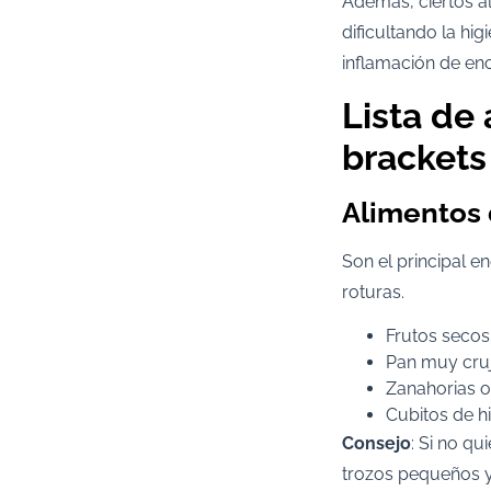
Además, ciertos a
dificultando la hi
inflamación de enc
Lista de
brackets
Alimentos
Son el principal 
roturas.
Frutos secos
Pan muy cruj
Zanahorias o
Cubitos de h
Consejo
: Si no qu
trozos pequeños y