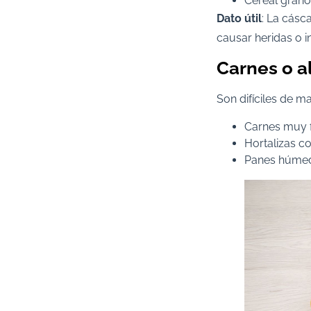
Cereal granol
Dato útil
: La cásc
causar heridas o i
Carnes o a
Son difíciles de m
Carnes muy f
Hortalizas c
Panes húmed