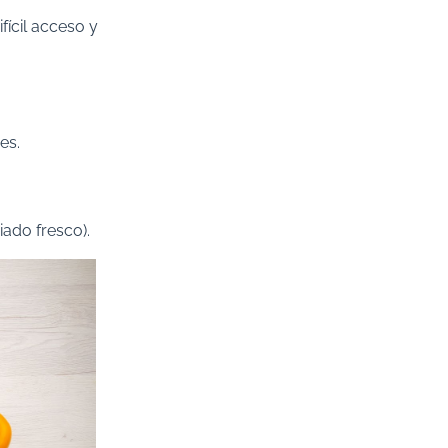
fícil acceso y
es.
do fresco).