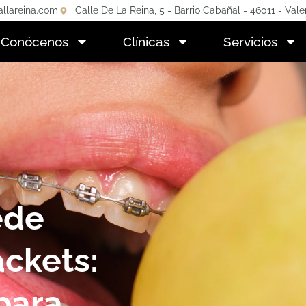
allareina.com
Calle De La Reina, 5 - Barrio Cabañal - 46011 - Vale
Conócenos
Clínicas
Servicios
ede
ckets:
para