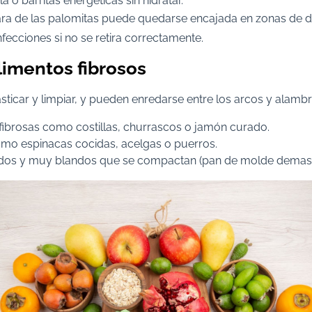
a o barritas energéticas sin hidratar.
ara de las palomitas puede quedarse encajada en zonas de di
nfecciones si no se retira correctamente.
limentos fibrosos
asticar y limpiar, y pueden enredarse entre los arcos y alambr
ibrosas como costillas, churrascos o jamón curado.
omo espinacas cocidas, acelgas o puerros.
os y muy blandos que se compactan (pan de molde demasia