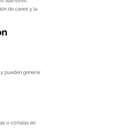
os alambres,
ión de caries y la
on
a y pueden generar
las o córtalas en