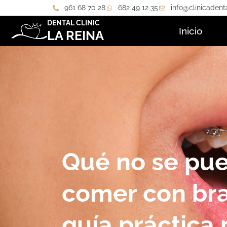
961 68 70 28
682 49 12 35
info@clinicadent
DENTAL CLINIC
Inicio
LA REINA
Qué no se pu
comer con bra
guía práctica 