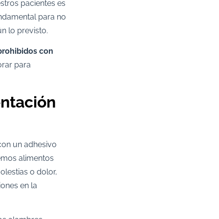
stros pacientes es
fundamental para no
n lo previsto.
prohibidos con
orar para
entación
 con un adhesivo
memos alimentos
lestias o dolor,
iones en la