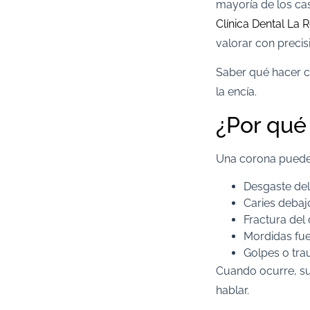
mayoría de los cas
Clínica Dental La 
valorar con precisi
Saber qué hacer c
la encía.
¿Por qué
Una corona puede
Desgaste del
Caries debaj
Fractura del 
Mordidas fue
Golpes o tra
Cuando ocurre, s
hablar.