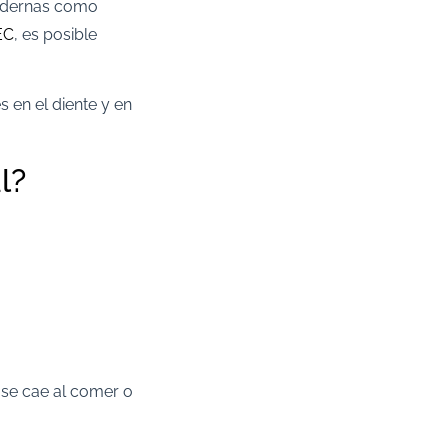
 modernas como
EC
, es posible
 en el diente y en
l?
se cae al comer o