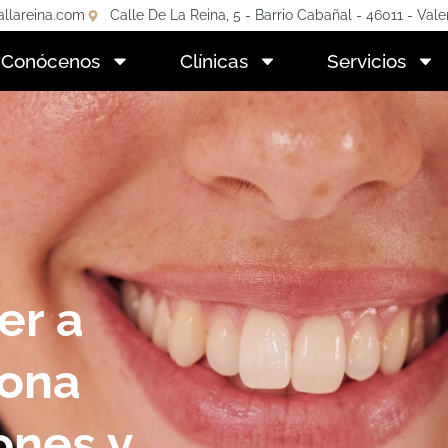
allareina.com
Calle De La Reina, 5 - Barrio Cabañal - 46011 - Vale
Conócenos
Clínicas
Servicios
er a
rona
ones y