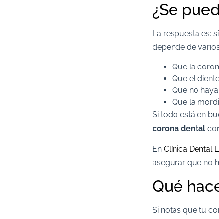
¿Se pued
La respuesta es: 
depende de varios
Que la coron
Que el dient
Que no haya 
Que la mordi
Si todo está en bu
corona dental
con
En
Clínica Dental 
asegurar que no h
Qué hace
Si notas que tu co