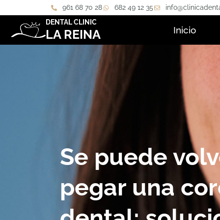
961 68 70 28
682 49 12 35
info@clinicadent
DENTAL CLINIC
Inicio
LA REINA
Se puede volv
pegar una co
dental: soluci