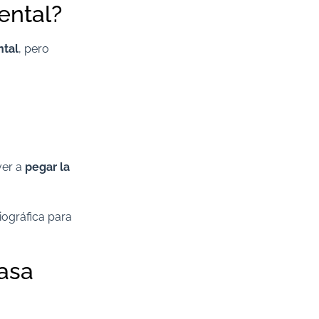
ental?
ntal
, pero
ver a
pegar la
diográfica para
casa