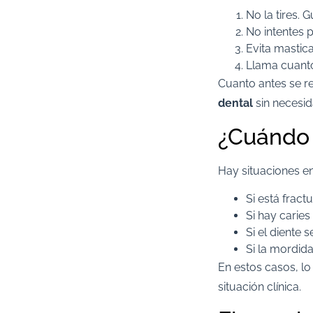
No la tires. 
No intentes 
Evita mastica
Llama cuanto 
Cuanto antes se r
dental
sin necesid
¿Cuándo 
Hay situaciones en
Si está frac
Si hay caries
Si el diente s
Si la mordid
En estos casos, l
situación clínica.