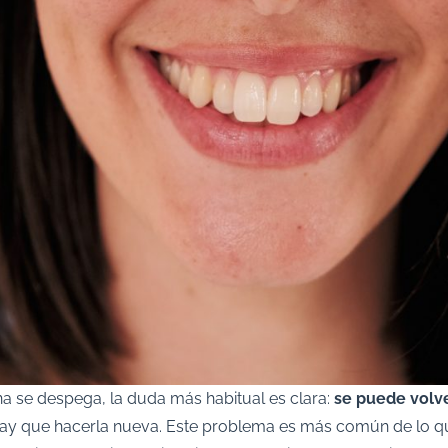
 se despega, la duda más habitual es clara:
se puede volv
ay que hacerla nueva. Este problema es más común de lo qu