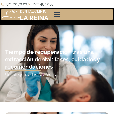
961 68 70 28
682 49 12 35
DENTAL CLINIC
LA REINA
Tiempo de recuperación tras una
extracción dental: fases, cuidados y
recomendaciones
Uncategorized
30/07/2025