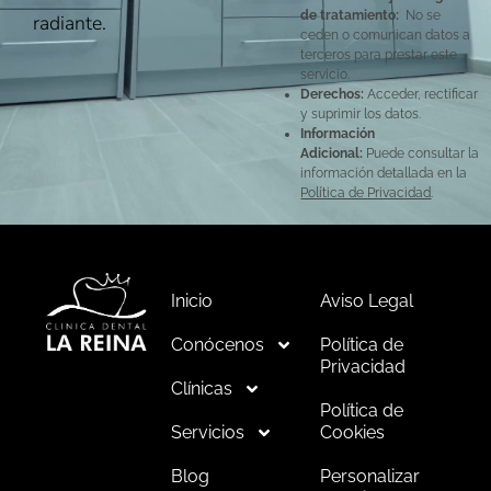
de tratamiento:
No se
radiante.
ceden o comunican datos a
terceros para prestar este
servicio.
Derechos:
Acceder, rectificar
y suprimir los datos.
Información
Adicional:
Puede consultar la
información detallada en la
Política de Privacidad
.
Inicio
Aviso Legal
Conócenos
Política de
Privacidad
Clínicas
Política de
Servicios
Cookies
Blog
Personalizar