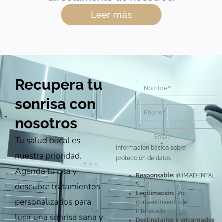
Leer más
Recupera tu
sonrisa con
nosotros
Tu salud bucal es
Información básica sobre
nuestra prioridad.
protección de datos
Agenda tu cita y
Responsable:
JUMADENTAL
descubre tratamientos
SL.
Legitimación:
Por
personalizados para
consentimiento del
interesado.
lucir una sonrisa sana y
Destinatarios y encargados