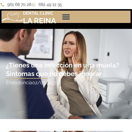
961 68 70 28
682 49 12 35
DENTAL CLINIC
LA REINA
¿Tienes una infección en una muela?
Síntomas que no debes ignorar
Endodoncia
02/07/2025