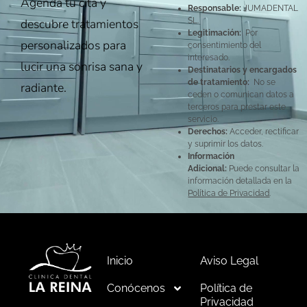
Agenda tu cita y
Responsable:
JUMADENTAL
descubre tratamientos
SL.
Legitimación:
Por
personalizados para
consentimiento del
interesado.
lucir una sonrisa sana y
Destinatarios y encargados
de tratamiento:
No se
radiante.
ceden o comunican datos a
terceros para prestar este
servicio.
Derechos:
Acceder, rectificar
y suprimir los datos.
Información
Adicional:
Puede consultar la
información detallada en la
Política de Privacidad
.
Inicio
Aviso Legal
Conócenos
Política de
Privacidad