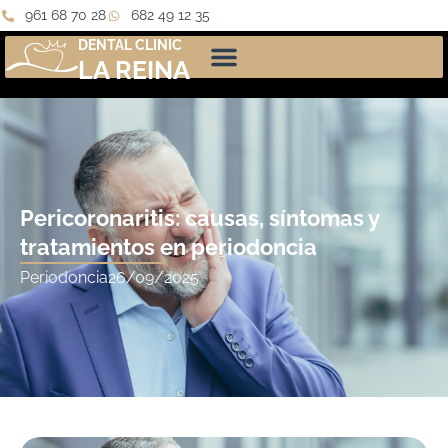
961 68 70 28
682 49 12 35
DENTAL CLINIC
LA REINA
Pericoronaritis: causas, síntomas y
tratamientos en periodoncia
Periodoncia
26/09/2025