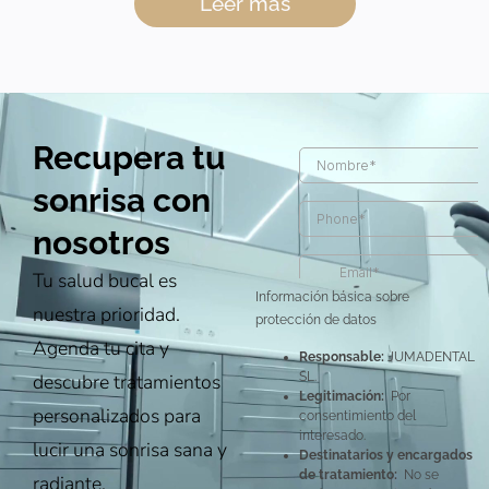
Leer más
Recupera tu
sonrisa con
nosotros
Tu salud bucal es
Información básica sobre
nuestra prioridad.
protección de datos
Agenda tu cita y
Responsable:
JUMADENTAL
descubre tratamientos
SL.
Legitimación:
Por
personalizados para
consentimiento del
interesado.
lucir una sonrisa sana y
Destinatarios y encargados
de tratamiento:
No se
radiante.