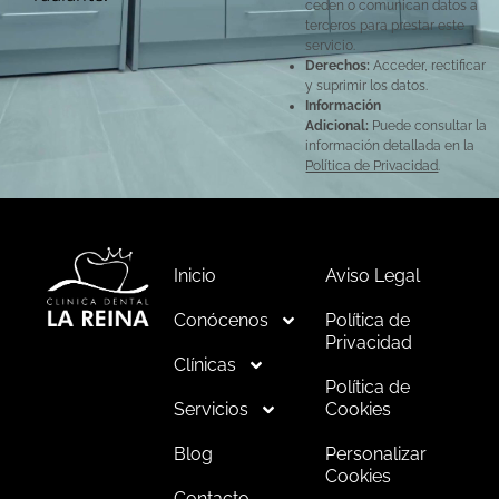
ceden o comunican datos a
terceros para prestar este
servicio.
Derechos:
Acceder, rectificar
y suprimir los datos.
Información
Adicional:
Puede consultar la
información detallada en la
Política de Privacidad
.
Inicio
Aviso Legal
Conócenos
Política de
Privacidad
Clínicas
Política de
Servicios
Cookies
Blog
Personalizar
Cookies
Contacto